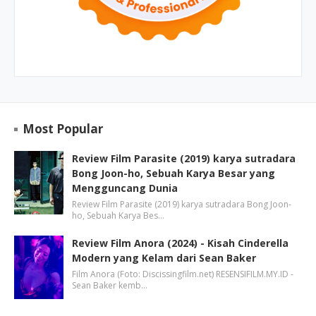
Most Popular
Review Film Parasite (2019) karya sutradara
Bong Joon-ho, Sebuah Karya Besar yang
Mengguncang Dunia
Review Film Parasite (2019) karya sutradara Bong Joon-
ho, Sebuah Karya Bes…
Review Film Anora (2024) - Kisah Cinderella
Modern yang Kelam dari Sean Baker
Film Anora (Foto: Discissingfilm.net) RESENSIFILM.MY.ID -
Sean Baker kemb…