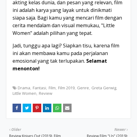
akting kelas dunia, dan pesan yang relevan, film
ini adalah karya yang layak untuk dinikmati
siapa saja. Bagi kamu yang mencari film dengan
cerita mendalam dan visual memukau, "Little
Women" adalah pilihan yang tepat.
Jadi, tunggu apa lagi? Siapkan tisu, karena film
ini akan membawa kamu pada perjalanan
emosional yang tak terlupakan.
Selamat
menonton!
Drama
Fantasi
Film
Film 2019
Genre
Greta Gerwig
Little Women
Review
Older
Newer
Review Knives Out (2019), Film
Review Film "Us" (2019):